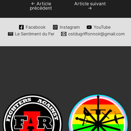
←
Article
Article suivant
Navigation
précédent
→
de
l’article
Facebook
Instagram
YouTube
Le Sentiment du Fer
ostdugriffonnoir@gmail.com